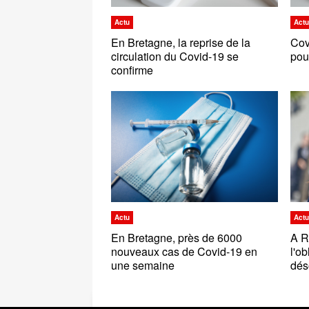
Actu
Act
En Bretagne, la reprise de la
Cov
circulation du Covid-19 se
pou
confirme
Actu
Act
En Bretagne, près de 6000
A R
nouveaux cas de Covid-19 en
l'o
une semaine
dés