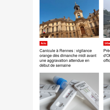
Actu
Urb
Canicule à Rennes : vigilance
Prè
orange dès dimanche midi avant
d'O
une aggravation attendue en
off
début de semaine