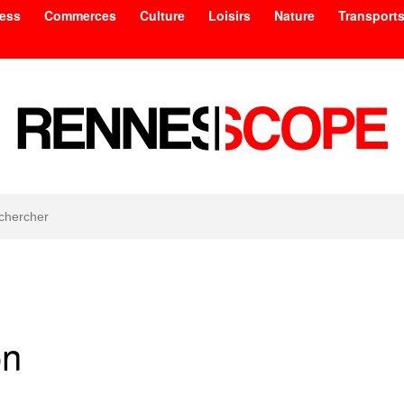
ess
Commerces
Culture
Loisirs
Nature
Transport
on