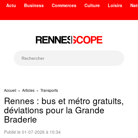
Actu
Business
Commerces
Culture
Loisirs
Nat
Accueil
»
Articles
»
Transports
Rennes : bus et métro gratuits,
déviations pour la Grande
Braderie
Publié le 01-07-2026 à 10:34