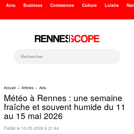
Actu
Business
Commerces
Culture
Loisirs
Nat
Accueil
»
Articles
»
Actu
Météo à Rennes : une semaine
fraîche et souvent humide du 11
au 15 mai 2026
Publié le 10-05-2026 à 21:44