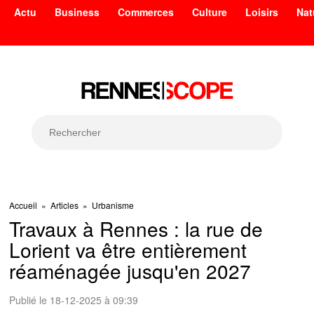
Actu
Business
Commerces
Culture
Loisirs
Nat
Accueil
»
Articles
»
Urbanisme
Travaux à Rennes : la rue de
Lorient va être entièrement
réaménagée jusqu'en 2027
Publié le 18-12-2025 à 09:39