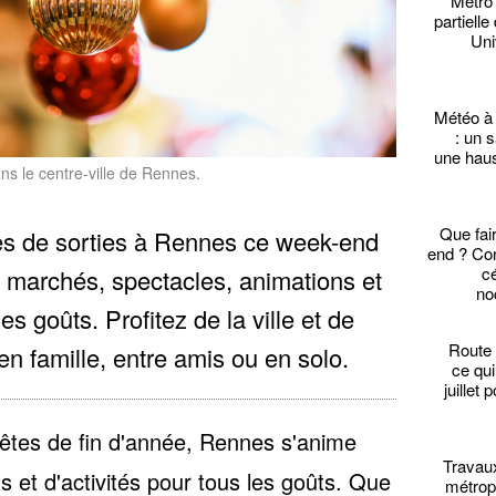
Métro
partielle
Uni
Météo à
: un 
une hau
ns le centre-ville de Rennes.
Que fai
es de sorties à Rennes ce week-end
end ? Con
c
 marchés, spectacles, animations et
no
s goûts. Profitez de la ville et de
Route 
en famille, entre amis ou en solo.
ce qui
juillet
êtes de fin d'année, Rennes s'anime
Travau
 et d'activités pour tous les goûts
. Que
métropo