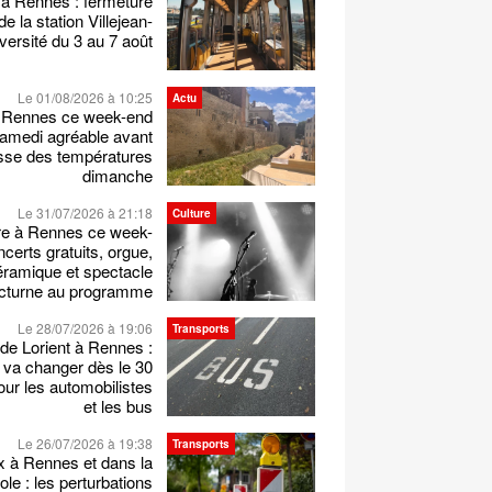
 à Rennes : fermeture
 de la station Villejean-
versité du 3 au 7 août
Le 01/08/2026 à 10:25
Actu
 Rennes ce week-end
samedi agréable avant
sse des températures
dimanche
Le 31/07/2026 à 21:18
Culture
re à Rennes ce week-
certs gratuits, orgue,
éramique et spectacle
cturne au programme
Le 28/07/2026 à 19:06
Transports
de Lorient à Rennes :
 va changer dès le 30
 pour les automobilistes
et les bus
Le 26/07/2026 à 19:38
Transports
x à Rennes et dans la
le : les perturbations