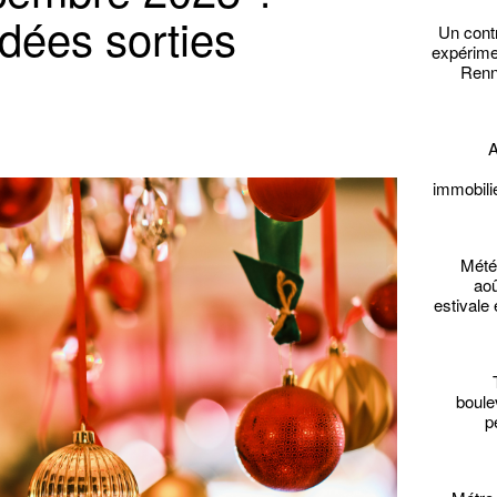
dées sorties
Un cont
expérime
Renne
A
immobili
Mété
aoû
estivale 
boule
p