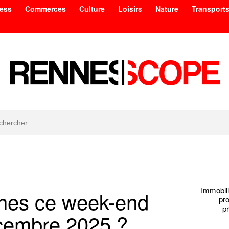
ess
Commerces
Culture
Loisirs
Nature
Transport
Immobili
nnes ce week-end
pr
p
écembre 2025 ?