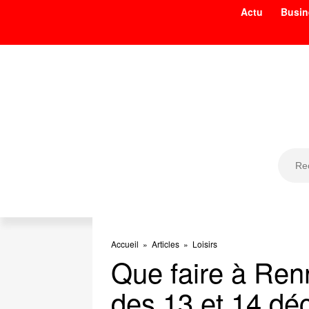
Actu
Busin
Accueil
»
Articles
»
Loisirs
Que faire à Re
des 13 et 14 d