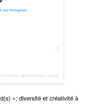
on sur Instagram
u Feu Rennes (@lesartsdufeu_rennes)
s) »: diversité et créativité à