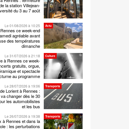
 à Rennes : fermeture
 de la station Villejean-
versité du 3 au 7 août
Le 01/08/2026 à 10:25
Actu
 Rennes ce week-end
samedi agréable avant
sse des températures
dimanche
Le 31/07/2026 à 21:18
Culture
re à Rennes ce week-
certs gratuits, orgue,
éramique et spectacle
cturne au programme
Le 28/07/2026 à 19:06
Transports
de Lorient à Rennes :
 va changer dès le 30
 pour les automobilistes
et les bus
Le 26/07/2026 à 19:38
Transports
x à Rennes et dans la
le : les perturbations