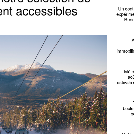
ent accessibles
Un cont
expérime
Renne
A
immobili
Mété
aoû
estivale 
boule
p