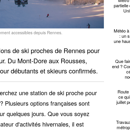
Métro
partielle
Uni
Météo à
ilement accessibles depuis Rennes.
: un 
une hau
tions de ski proches de Rennes pour
our. Du Mont-Dore aux Rousses,
Que fai
end ? Con
pour débutants et skieurs confirmés.
c
no
herchez une
station de ski proche pour
Route 
ce qui
? Plusieurs options françaises sont
juillet
ur quelques jours. Que vous soyez
Travau
eur d'activités hivernales, il est
métropo