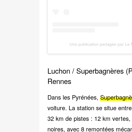
Une publication partagée par L
Luchon / Superbagnères (Py
Rennes
Dans les
Pyrénées
,
Superbagnè
voiture. La station se situe entr
32 km de pistes
: 12 km vertes,
noires, avec 8 remontées méca