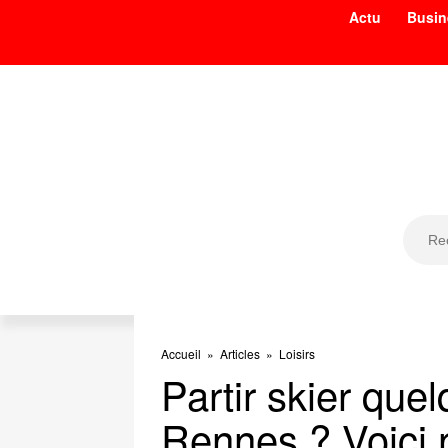
Actu
Busin
Accueil
»
Articles
»
Loisirs
Partir skier que
Rennes ? Voici n