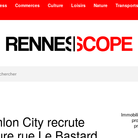
ess
Commerces
Culture
Loisirs
Nature
Transport
Immobili
lon City recrute
pr
p
ure rue Le Bastard