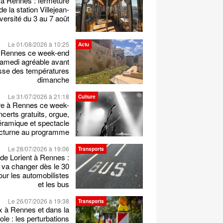
 à Rennes : fermeture
 de la station Villejean-
versité du 3 au 7 août
Le 01/08/2026 à 10:25
Actu
 Rennes ce week-end
samedi agréable avant
sse des températures
dimanche
Le 31/07/2026 à 21:18
Culture
re à Rennes ce week-
certs gratuits, orgue,
éramique et spectacle
cturne au programme
Le 28/07/2026 à 19:06
Transports
de Lorient à Rennes :
 va changer dès le 30
 pour les automobilistes
et les bus
Le 26/07/2026 à 19:38
Transports
x à Rennes et dans la
le : les perturbations