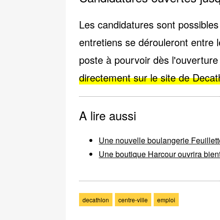
Les candidatures sont possible
entretiens se dérouleront entre 
poste à pourvoir dès l'ouvertu
directement sur le site de Decat
A lire aussi
Une nouvelle boulangerie Feuillett
Une boutique Harcour ouvrira bient
decathlon
centre-ville
emploi