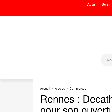
Actu
Busin
Accueil
»
Articles
»
Commerces
Rennes : Decath
pour son ouvert