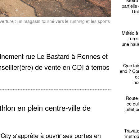
Métro
partielle
Uni
erture : un magasin tourné vers le running et les sports
Météo à
: un 
une hau
ainement rue Le Bastard à Rennes et
seiller(ère) de vente en CDI à temps
Que fai
end ? Con
c
no
Route 
ce qui
on en plein centre-ville de
juillet
Travau
City
s'apprête à ouvrir ses portes en
métropo