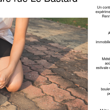
Un cont
expérime
Renne
A
immobili
Mété
aoû
estivale 
boule
p