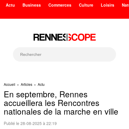
Actu
Business
Commerces
Culture
Loisirs
Nat
Accueil
»
Articles
»
Actu
En septembre, Rennes
accueillera les Rencontres
nationales de la marche en ville
Publié le 28-08-2025 à 22:19