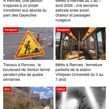
A Rennes, une pétition
Météo à Rennes du 3 au 7
s'oppose à un projet
août 2026 : une semaine
immobilier aux abords du
estivale entre soleil,
parc des Gayeulles
chaleur et passages
nuageux
Transports
Transports
Travaux à Rennes : le
Métro à Rennes : fermeture
boulevard de Verdun fermé
partielle de la station
pendant près de quatre
Villejean-Université du 3 au
semaines
7 août
Actu
Culture