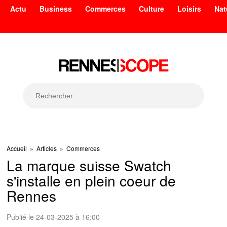
Actu
Business
Commerces
Culture
Loisirs
Nat
Accueil
»
Articles
»
Commerces
La marque suisse Swatch
s'installe en plein coeur de
Rennes
Publié le 24-03-2025 à 16:00